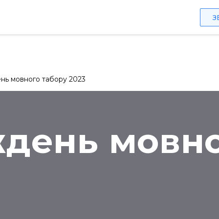
ія
Курси польської
Мовний табір
Освітні
З
ень мовного табору 2023
ждень мовно