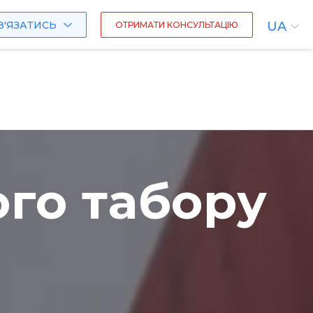
 тури
Вартість послуг
Сертифікат B2
Про нас
В'ЯЗАТИСЬ
UA
ОТРИМАТИ КОНСУЛЬТАЦІЮ
го табору