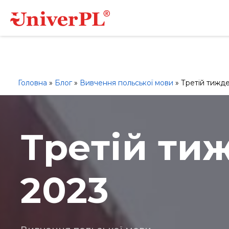
Університети
Ліцеї-технікуми
Вступна кампан
Головна
»
Блог
»
Вивчення польської мови
»
Третій тижд
Третій ти
2023