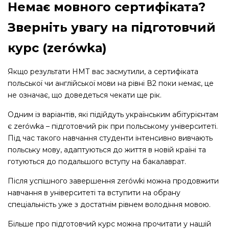
Немає мовного сертифіката?
Зверніть увагу на підготовчий
курс (zerówkа)
Якщо результати НМТ вас засмутили, а сертифіката
польської чи англійської мови на рівні В2 поки немає, це
не означає, що доведеться чекати ще рік.
Одним із варіантів, які підійдуть українським абітурієнтам
є zerówka – підготовчий рік при польському університеті.
Під час такого навчання студенти інтенсивно вивчають
польську мову, адаптуються до життя в новій країні та
готуються до подальшого вступу на бакалаврат.
Після успішного завершення zerówki можна продовжити
навчання в університеті та вступити на обрану
спеціальність уже з достатнім рівнем володіння мовою.
Більше про підготовчий курс можна прочитати у нашій