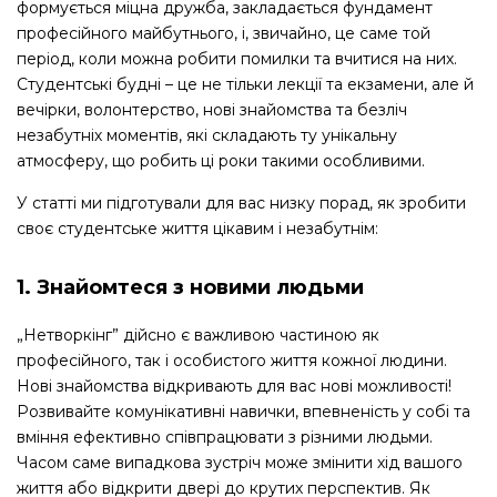
формується міцна дружба, закладається фундамент
професійного майбутнього, і, звичайно, це саме той
період, коли можна робити помилки та вчитися на них.
Студентські будні – це не тільки лекції та екзамени, але й
вечірки, волонтерство, нові знайомства та безліч
незабутніх моментів, які складають ту унікальну
атмосферу, що робить ці роки такими особливими.
У статті ми підготували для вас низку порад, як зробити
своє студентське життя цікавим і незабутнім:
1. Знайомтеся з новими людьми
„Нетворкінг” дійсно є важливою частиною як
професійного, так і особистого життя кожної людини.
Нові знайомства відкривають для вас нові можливості!
Розвивайте комунікативні навички, впевненість у собі та
вміння ефективно співпрацювати з різними людьми.
Часом саме випадкова зустріч може змінити хід вашого
життя або відкрити двері до крутих перспектив. Як