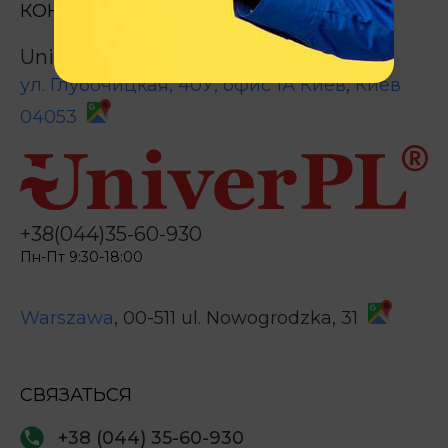
КОНТАКТЫ
UniverPL
ул. Глубочицкая, 40У, офис 1А
Киев
,
Киев
04053
+38(044)35-60-930
Пн-Пт 9:30-18:00
Warszawa
, 00-511
ul. Nowogrodzka, 31
СВЯЗАТЬСЯ
+38 (044) 35-60-930