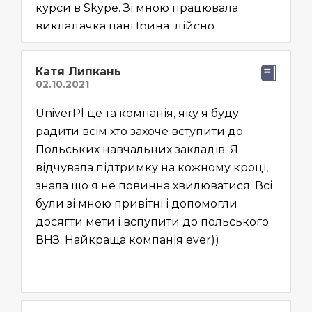
курси в Skype. Зі мною працювала
викладачка пані Ірина, дійсно
справжній професіонал, знавець мови.
Вчитель стає не тільки перевіряючим, а
Катя Липкань
й цікавим співбесідником, другом та
наставником. Всі аспекти мови
UniverPl це та компанія, яку я буду
пророблювались(аудіювання, читання,
радити всім хто захоче вступити до
письмо та говоріння), граматичні теми
Польських навчальних закладів. Я
пояснюються доступно та до розуміння
відчувала підтримку на кожному кроці,
учнями. Плюсом є невелика кількість
знала що я не повинна хвилюватися. Всі
учнів в группі, що дозволяє викладачеві
були зі мною привітні і допомогли
звертати увагу на кожного. Вступ та
досягти мети і вспупити до польського
гуртожиток. Компанія поселила мені
ВНЗ. Найкраща компанія ever))
гуртожиток, надала мені вибір згідно
фінансовим можливостям, було
зроблене страхування, менеджери
вчасно, доступно та відкрито