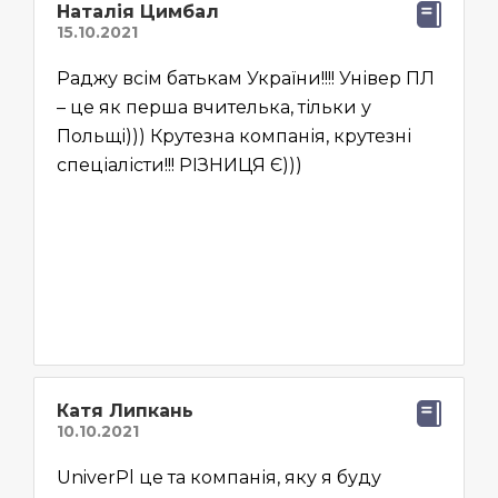
Наталія Цимбал
Раджу всім батькам України!!!! Універ ПЛ
– це як перша вчителька, тільки у
Польщі))) Крутезна компанія, крутезні
спеціалісти!!! РІЗНИЦЯ Є)))
Катя Липкань
UniverPl це та компанія, яку я буду