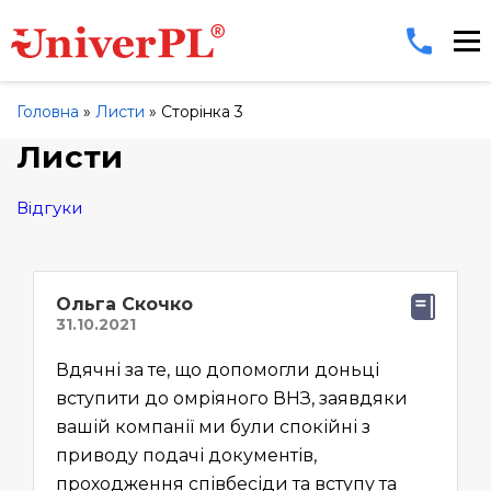
Головна
»
Листи
»
Сторінка 3
Листи
Відгуки
Ольга Скочко
Вдячні за те, що допомогли доньці
вступити до омріяного ВНЗ, заявдяки
вашій компанії ми були спокійні з
приводу подачі документів,
проходження співбесіди та вступу та