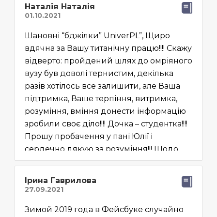
повідомляють про необхідні операції.
Наталія Наталія
Можу підтверидити, що відчуваєш себе
під кураторством, впевнено знаєш, що
Шановні “бджілки” UniverPL”, Щиро
як і коли робити. Підтримка завжди
вдячна за Вашу титанічну працю!!!! Скажу
готова прийти на допомогу. Великий
відверто: пройдений шлях до омріяного
внесок для отримання студентської візи
вузу був доволі тернистим, декілька
(анкети, переводи, апостилі…) купа часу
разів хотілось все залишити, але Ваша
було зекономлено, все було зроблено
підтримка, Ваше терпіння, витримка,
грамотно, тож проблем з візою не було. В
розуміння, вміння донести інформацію
результаті я вступив до омріяної
зробили своє діло!!!! Дочка – студентка!!!!
академії, маю страхування, місце в
Прошу пробачення у пані Юлії і
гуртожитку, студентську візу, необхідне
сердечно дякую за розуміння!!! Щодо
знання мови, корисну інформацію про
змістовної інформації для майбутніх
життя та навчання. Дякую, UniverPL, всій
абітурієнтів: послуги в розмірі 695 – це не
вашій команді, за здійснення моєї мрії!
Ірина Гаврилова
дорого, в деяких фірмах вартість
становить 1000 євро за такий самий
Зимой 2019 года в Фейсбуке случайно
пакет послуг. Самостійно вступати певна