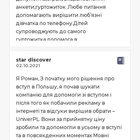
анкети,гуртожиток .Любе питання
допомагають вирішити люб’язні
дівчатка по телефону.Дітей
супроводжують до самого
гуртожитка,допомога в
адаптаціїї,знайомство з новим
містом.Дуже рекомендуємо.
star discover
Я Роман, З початку мого рішення про
вступ в Польшу, я почав шукати
компанію для допомоги зі вступом і
після того як побачили рекламу в
інтернеті та відгуки вирішив обрати –
UniverPL. Вони за прийнятну ціну
зробили та допомогли в усьому в вступі
та в повсякденних моментах Мовні